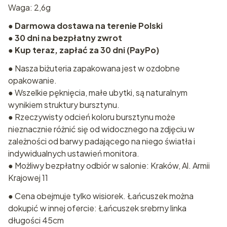
Waga: 2,6g
●
Darmowa dostawa na terenie Polski
●
30 dni na bezpłatny zwrot
●
Kup teraz, zapłać za 30 dni (PayPo)
● Nasza biżuteria zapakowana jest w ozdobne
opakowanie.
● Wszelkie pęknięcia, małe ubytki, są naturalnym
wynikiem struktury bursztynu.
● Rzeczywisty odcień koloru bursztynu może
nieznacznie różnić się od widocznego na zdjęciu w
zależności od barwy padającego na niego światła i
indywidualnych ustawień monitora.
● Możliwy bezpłatny odbiór w salonie: Kraków, Al. Armii
Krajowej 11
● Cena obejmuje tylko wisiorek. Łańcuszek można
dokupić w innej ofercie: Łańcuszek srebrny linka
długości 45cm