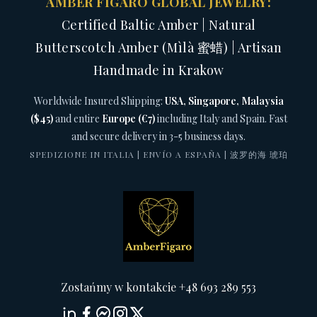
AMBER FIGARO GLOBAL JEWELRY:
Certified Baltic Amber | Natural
Butterscotch Amber (Mìlà 蜜蜡) | Artisan
Handmade in Krakow
Worldwide Insured Shipping:
USA, Singapore, Malaysia
($45)
and entire
Europe (€7)
including Italy and Spain. Fast
and secure delivery in 3-5 business days.
SPEDIZIONE IN ITALIA | ENVÍO A ESPAÑA | 波罗的海 琥珀
Zostańmy w kontakcie +48 693 289 553