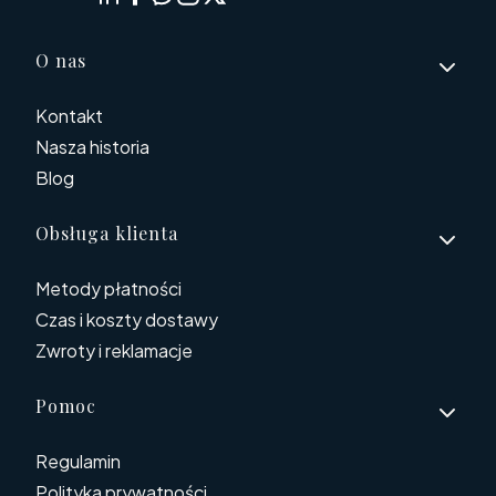
Linki w stopce
O nas
Kontakt
Nasza historia
Blog
Obsługa klienta
Metody płatności
Czas i koszty dostawy
Zwroty i reklamacje
Pomoc
Regulamin
Polityka prywatności