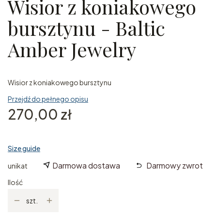
Wisior z koniakowego
bursztynu - Baltic
Amber Jewelry
Wisior z koniakowego bursztynu
Przejdź do pełnego opisu
Cena
270,00 zł
Size guide
Darmowa dostawa
Darmowy zwrot
unikat
Ilość
szt.