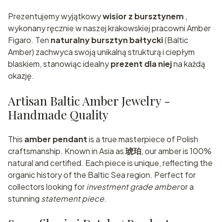
Prezentujemy wyjątkowy
wisior z bursztynem
,
wykonany ręcznie w naszej krakowskiej pracowni Amber
Figaro. Ten
naturalny bursztyn bałtycki
(Baltic
Amber) zachwyca swoją unikalną strukturą i ciepłym
blaskiem, stanowiąc idealny
prezent dla niej
na każdą
okazję.
Artisan Baltic Amber Jewelry -
Handmade Quality
This
amber pendant
is a true masterpiece of Polish
craftsmanship. Known in Asia as
琥珀
, our amber is 100%
natural and certified. Each piece is unique, reflecting the
organic history of the Baltic Sea region. Perfect for
collectors looking for
investment grade amber
or a
stunning
statement piece
.