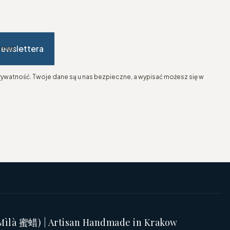
newslettera
-mail
ywatność. Twoje dane są u nas bezpieczne, a wypisać możesz się w
(Mìlà 蜜蜡) | Artisan Handmade in Krakow