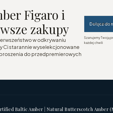
ber Figaro i
erwsze zakupy
Dołącz do 
Twój adres e
Szanujemy Twoją pr
 pierwszeństwo w odkrywaniu
każdej chwili
my Ci starannie wyselekcjonowane
zaproszenia do przedpremierowych
tified Baltic Amber | Natural Butterscotch Amber 