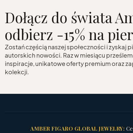
Dołącz do świata Am
odbierz -15% na pi
Zostań częścią naszej społeczności i zyskaj
autorskich nowości. Raz w miesiącu prześle
inspiracje, unikatowe oferty premium oraz 
kolekcji.
AMBER FIGARO GLOBAL JEWELRY:
Cer