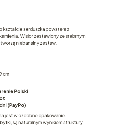
 o kształcie serduszka powstała z
amienia. Wisior zestawiony ze srebrnym
stworzą niebanalny zestaw.
,9 cm
enie Polski
rot
 dni (PayPo)
na jest w ozdobne opakowanie.
bytki, są naturalnym wynikiem struktury