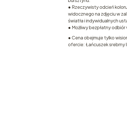
bursztynu.
● Rzeczywisty odcień koloru
widocznego na zdjęciu w za
światła i indywidualnych us
● Możliwy bezpłatny odbiór w 
● Cena obejmuje tylko wisio
ofercie: Łańcuszek srebrny 