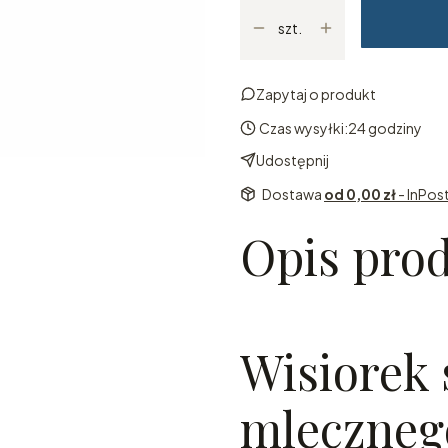
szt.
Zapytaj o produkt
Czas wysyłki:
24 godziny
Udostępnij
Dostawa
od 0,00 zł
- InPos
Opis pro
Wisiorek 
mleczneg