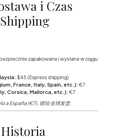
ostawa i Czas
/ Shipping
bezpiecznie zapakowane i wysłane w ciągu
laysia:
$45 (Express shipping)
ium, France, Italy, Spain, etc.):
€7
ily, Corsica, Mallorca, etc.):
€7
 Envío a España (€7). 琥珀 全球发货.
Historia