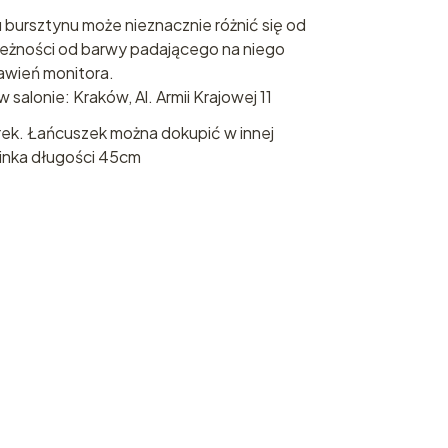
 bursztynu może nieznacznie różnić się od
leżności od barwy padającego na niego
tawień monitora.
salonie: Kraków, Al. Armii Krajowej 11
rek. Łańcuszek można dokupić w innej
linka długości 45cm