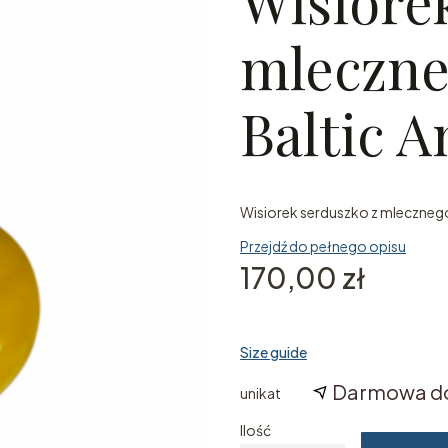
Wisiore
mleczne
Baltic 
Wisiorek serduszko z mleczneg
Przejdź do pełnego opisu
Cena
170,00 zł
Size guide
Darmowa d
unikat
Ilość