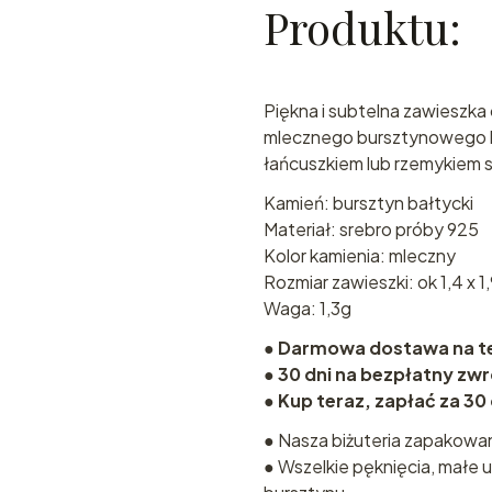
Produktu:
Piękna i subtelna zawieszka
mlecznego bursztynowego k
łańcuszkiem lub rzemykiem 
Kamień: bursztyn bałtycki
Materiał: srebro próby 925
Kolor kamienia: mleczny
Rozmiar zawieszki: ok 1,4 x 1
Waga: 1,3g
●
Darmowa dostawa na ter
●
30 dni na bezpłatny zw
●
Kup teraz, zapłać za 30
● Nasza biżuteria zapakowa
● Wszelkie pęknięcia, małe u