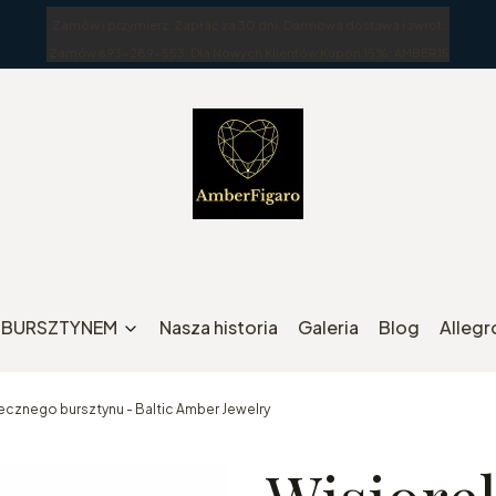
Zamów i przymierz. Zapłać za 30 dni. Darmowa dostawa i zwrot.
Zamów 693-289-553. Dla Nowych Klientów Kupon 15%: AMBER15
Z BURSZTYNEM
Nasza historia
Galeria
Blog
Allegr
ecznego bursztynu - Baltic Amber Jewelry