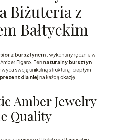
 Biżuteria z
em Bałtyckim
isior z bursztynem
, wykonany ręcznie w
 Amber Figaro. Ten
naturalny bursztyn
hwyca swoją unikalną strukturą i ciepłym
prezent dla niej
na każdą okazję.
tic Amber Jewelry
 Quality
rue masterpiece of Polish craftsmanship.