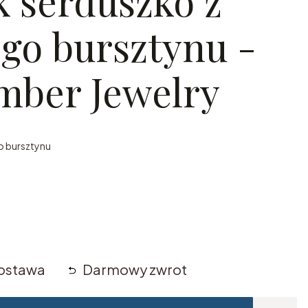
k serduszko z
go bursztynu -
Amber Jewelry
o bursztynu
ostawa
Darmowy zwrot