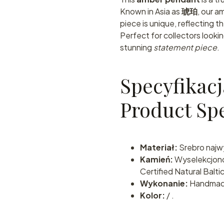
Known in Asia as
琥珀
, our a
piece is unique, reflecting t
Perfect for collectors looki
stunning
statement piece
.
Specyfikacj
Product Spe
Materiał:
Srebro najwy
Kamień:
Wyselekcjon
Certified Natural Balti
Wykonanie:
Handmade 
Kolor:
/ .