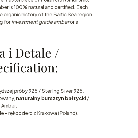
mber is 100% natural and certified. Each
he organic history of the Baltic Sea region.
ng for
investment grade amber
or a
a i Detale /
cification:
ższej próby 925 / Sterling Silver 925.
owany,
naturalny bursztyn bałtycki
/
c Amber.
- rękodzieło z Krakowa (Poland).