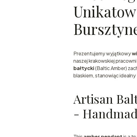
Unikatowa
Bursztyn
Prezentujemy wyjątkowy
w
naszej krakowskiej pracowni
bałtycki
(Baltic Amber) zac
blaskiem, stanowiąc idealny
Artisan Bal
- Handmade
This
amber pendant
is a t