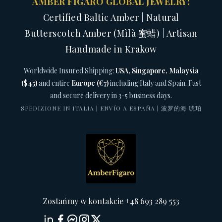
AMBER FIGARO GLOBAL JEWELRY:
Certified Baltic Amber | Natural
Butterscotch Amber (Mìlà 蜜蜡) | Artisan
Handmade in Krakow
Worldwide Insured Shipping:
USA, Singapore, Malaysia
($45)
and entire
Europe (€7)
including Italy and Spain. Fast
and secure delivery in 3-5 business days.
SPEDIZIONE IN ITALIA | ENVÍO A ESPAÑA | 波罗的海 琥珀
Zostańmy w kontakcie +48 693 289 553