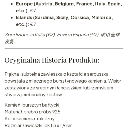
Europe (Austria, Belgium, France, Italy, Spain,
etc.):
€7
Islands (Sardinia, Sicily, Corsica, Mallorca,
etc.):
€7
Spedizione in Italia (€7). Envío a España (€7). 琥珀 全球
发货.
Oryginalna Historia Produktu:
Piękna i subtelna zawieszka o kształcie serduszka
powstała z mlecznego bursztynowego kamienia. Wisior
zestawiony ze srebrnym łańcuszkiem lub rzemykiem
stworzą niebanalny zestaw.
Kamień: bursztyn bałtycki
Materiał: srebro próby 925
Kolor kamienia: mleczny
Rozmiar zawieszki: ok 1,3 x 1,9 cm