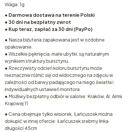
Waga: 1g
●
Darmowa dostawa na terenie Polski
●
30 dni na bezpłatny zwrot
●
Kup teraz, zapłać za 30 dni (PayPo)
● Nasza biżuteria zapakowana jest w ozdobne
opakowanie.
● Wszelkie pęknięcia, małe ubytki, są naturalnym
wynikiem struktury bursztynu.
● Rzeczywisty odcień koloru bursztynu może
nieznacznie różnić się od widocznego na zdjęciu w
zależności od barwy padającego na niego światła i
indywidualnych ustawień monitora.
● Możliwy bezpłatny odbiór w salonie: Kraków, Al. Armii
Krajowej 11
● Cena obejmuje tylko wisiorek. Łańcuszek można
dokupić w innej ofercie: Łańcuszek srebrny linka
długości 45cm