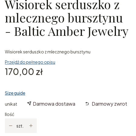
Wisiorek serduszko z
mlecznego bursztynu
- Baltic Amber Jewelry
Wisiorek serduszko z mlecznego bursztynu
Przejdź do pełnego opisu
Cena
170,00 zł
Size guide
Darmowa dostawa
Darmowy zwrot
unikat
Ilość
szt.