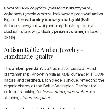
Prezentujemy wyjątkowy
wisior z bursztynem
,
wykonany ręcznie w naszej krakowskiej pracowni Amber
Figaro. Ten
naturalny bursztyn bałtycki
(Baltic
Amber) zachwyca swoją unikalną strukturą i ciepłym
blaskiem, stanowiąc idealny
prezent dla niej
na każdą
okazję.
Artisan Baltic Amber Jewelry -
Handmade Quality
This
amber pendant
is a true masterpiece of Polish
craftsmanship. Known in Asia as
琥珀
, our amber is 100%
natural and certified. Each piece is unique, reflecting the
organic history of the Baltic Sea region. Perfect for
collectors looking for
investment grade amber
or a
stunning
statement piece
.