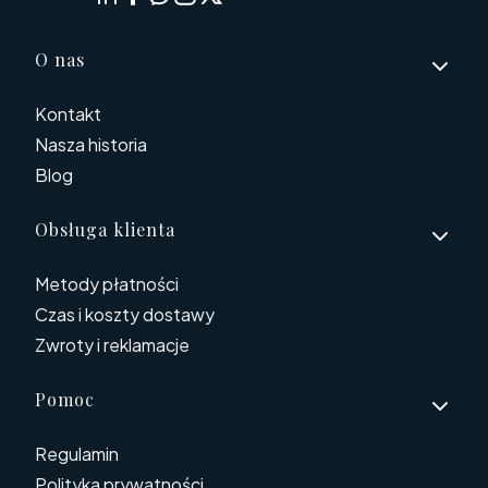
Linki w stopce
O nas
Kontakt
Nasza historia
Blog
Obsługa klienta
Metody płatności
Czas i koszty dostawy
Zwroty i reklamacje
Pomoc
Regulamin
Polityka prywatności