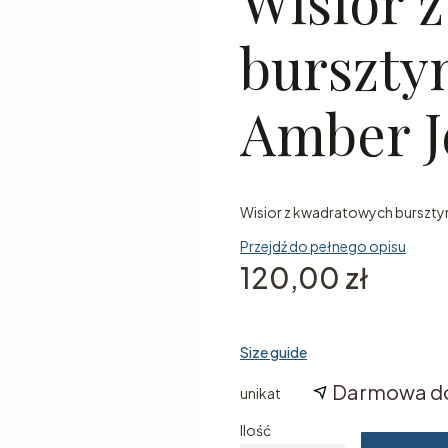
Wisior 
burszty
Amber J
Wisior z kwadratowych burszt
Przejdź do pełnego opisu
Cena
120,00 zł
Size guide
Darmowa d
unikat
Ilość