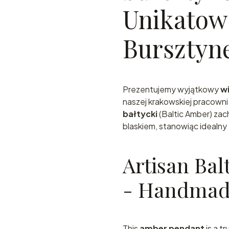
Unikatowa
Bursztyn
Prezentujemy wyjątkowy
w
naszej krakowskiej pracowni
bałtycki
(Baltic Amber) zac
blaskiem, stanowiąc idealny
Artisan Bal
- Handmade
This
amber pendant
is a t