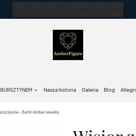
Zamów i przymierz. Zapłać za 30 dni. Darmowa dostawa i zwrot.
Zamów 693-289-553. Dla Nowych Klientów Kupon 15%: AMBER15
Z BURSZTYNEM
Nasza historia
Galeria
Blog
Allegr
ursztynów - Baltic Amber Jewelry