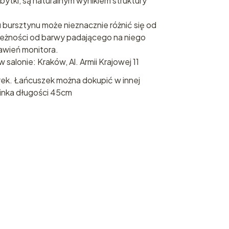
bytki, są naturalnym wynikiem struktury
 bursztynu może nieznacznie różnić się od
leżności od barwy padającego na niego
tawień monitora.
salonie: Kraków, Al. Armii Krajowej 11
rek. Łańcuszek można dokupić w innej
linka długości 45cm