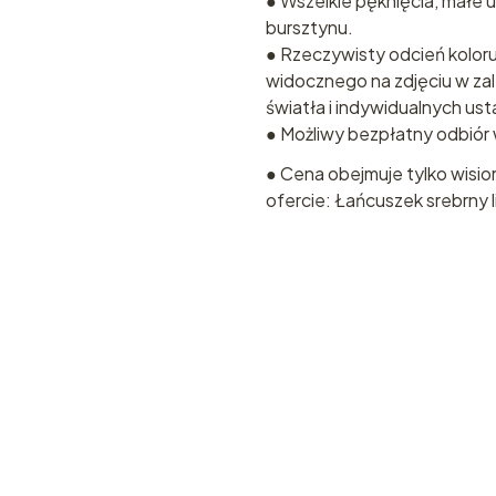
● Wszelkie pęknięcia, małe u
bursztynu.
● Rzeczywisty odcień koloru
widocznego na zdjęciu w za
światła i indywidualnych us
● Możliwy bezpłatny odbiór w 
● Cena obejmuje tylko wisio
ofercie: Łańcuszek srebrny 