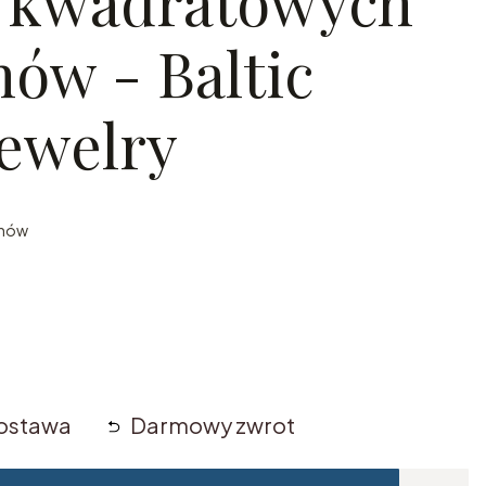
z kwadratowych
nów - Baltic
ewelry
ynów
ostawa
Darmowy zwrot