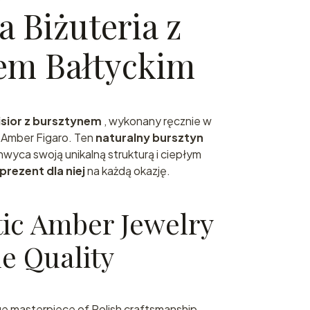
 Biżuteria z
em Bałtyckim
isior z bursztynem
, wykonany ręcznie w
 Amber Figaro. Ten
naturalny bursztyn
hwyca swoją unikalną strukturą i ciepłym
prezent dla niej
na każdą okazję.
tic Amber Jewelry
 Quality
rue masterpiece of Polish craftsmanship.