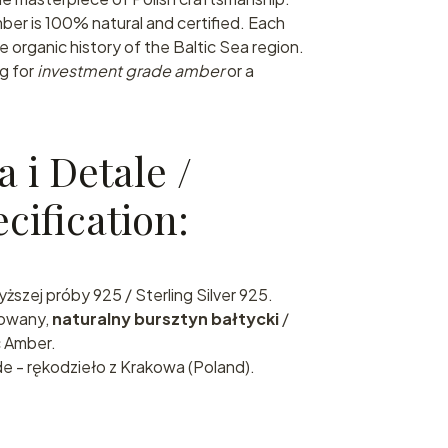
mber is 100% natural and certified. Each
he organic history of the Baltic Sea region.
ng for
investment grade amber
or a
a i Detale /
cification:
ższej próby 925 / Sterling Silver 925.
owany,
naturalny bursztyn bałtycki
/
c Amber.
- rękodzieło z Krakowa (Poland).