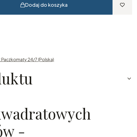
Dodaj do koszyka
t Paczkomaty 24/7 (Polska)
duktu
 kwadratowych
ów -