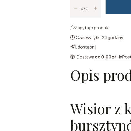
szt.
Zapytaj o produkt
Czas wysyłki:
24 godziny
Udostępnij
Dostawa
od 0,00 zł
- InPos
Opis pro
Wisior z
bursztyn