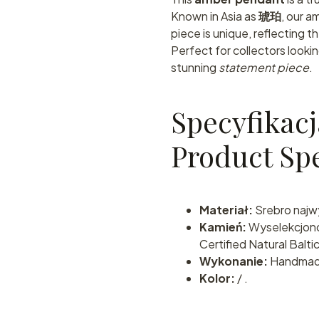
Known in Asia as
琥珀
, our a
piece is unique, reflecting t
Perfect for collectors looki
stunning
statement piece
.
Specyfikacj
Product Spe
Materiał:
Srebro najwy
Kamień:
Wyselekcjon
Certified Natural Balti
Wykonanie:
Handmade 
Kolor:
/ .