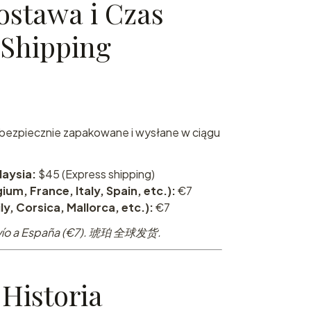
ostawa i Czas
/ Shipping
bezpiecznie zapakowane i wysłane w ciągu
laysia:
$45 (Express shipping)
ium, France, Italy, Spain, etc.):
€7
ily, Corsica, Mallorca, etc.):
€7
 Envío a España (€7). 琥珀 全球发货.
Historia