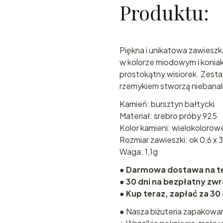
Produktu:
Piękna i unikatowa zawiesz
w kolorze miodowym i konia
prostokątny wisiorek. Zest
rzemykiem stworzą niebanal
Kamień: bursztyn bałtycki
Materiał: srebro próby 925
Kolor kamieni: wielokolorow
Rozmiar zawieszki: ok 0,6 x 
Waga: 1,1g
●
Darmowa dostawa na ter
●
30 dni na bezpłatny zw
●
Kup teraz, zapłać za 30
● Nasza biżuteria zapakowa