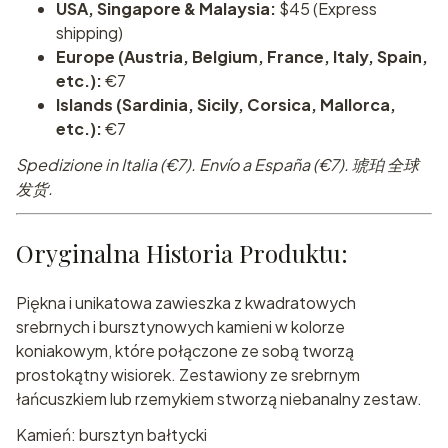
USA, Singapore & Malaysia:
$45 (Express
shipping)
Europe (Austria, Belgium, France, Italy, Spain,
etc.):
€7
Islands (Sardinia, Sicily, Corsica, Mallorca,
etc.):
€7
Spedizione in Italia (€7). Envío a España (€7). 琥珀 全球
发货.
Oryginalna Historia Produktu:
Piękna i unikatowa zawieszka z kwadratowych
srebrnych i bursztynowych kamieni w kolorze
koniakowym, które połączone ze sobą tworzą
prostokątny wisiorek. Zestawiony ze srebrnym
łańcuszkiem lub rzemykiem stworzą niebanalny zestaw.
Kamień: bursztyn bałtycki