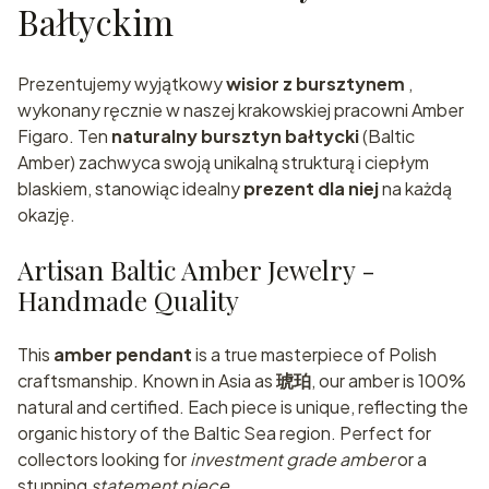
Bałtyckim
Prezentujemy wyjątkowy
wisior z bursztynem
,
wykonany ręcznie w naszej krakowskiej pracowni Amber
Figaro. Ten
naturalny bursztyn bałtycki
(Baltic
Amber) zachwyca swoją unikalną strukturą i ciepłym
blaskiem, stanowiąc idealny
prezent dla niej
na każdą
okazję.
Artisan Baltic Amber Jewelry -
Handmade Quality
This
amber pendant
is a true masterpiece of Polish
craftsmanship. Known in Asia as
琥珀
, our amber is 100%
natural and certified. Each piece is unique, reflecting the
organic history of the Baltic Sea region. Perfect for
collectors looking for
investment grade amber
or a
stunning
statement piece
.