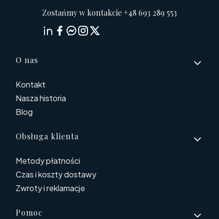
Zostańmy w kontakcie +48 693 289 553
Linki w stopce
O nas
Kontakt
Nasza historia
Blog
Obsługa klienta
Metody płatności
Czas i koszty dostawy
Zwroty i reklamacje
Pomoc