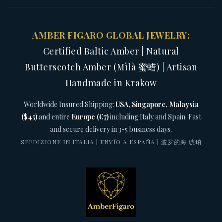
AMBER FIGARO GLOBAL JEWELRY:
Certified Baltic Amber | Natural
Butterscotch Amber (Mìlà 蜜蜡) | Artisan
Handmade in Krakow
Worldwide Insured Shipping:
USA, Singapore, Malaysia
($45)
and entire
Europe (€7)
including Italy and Spain. Fast
and secure delivery in 3-5 business days.
SPEDIZIONE IN ITALIA | ENVÍO A ESPAÑA | 波罗的海 琥珀