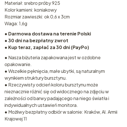
Materiał: srebro próby 925
Kolor kamieni: koniakowy
Rozmiar zawieszki: ok 0,6 x 3cm
Waga: 1,6g
●
Darmowa dostawa na terenie Polski
●
30 dni na bezpłatny zwrot
●
Kup teraz, zapłać za 30 dni (PayPo)
● Nasza biżuteria zapakowana jest w ozdobne
opakowanie.
● Wszelkie pęknięcia, małe ubytki, są naturalnym
wynikiem struktury bursztynu.
● Rzeczywisty odcień koloru bursztynu może
nieznacznie różnić się od widocznego na zdjęciu w
zależności od barwy padającego na niego światła i
indywidualnych ustawień monitora.
● Możliwy bezpłatny odbiór w salonie: Kraków, Al. Armii
Krajowej 11