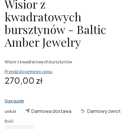
Wisior z
kwadratowych
bursztynów - Baltic
Amber Jewelry
Wisior z kwadratowych bursztynów
Przejdź do pełnego opisu
Cena
270,00 zł
Size guide
Darmowa dostawa
Darmowy zwrot
unikat
Ilość