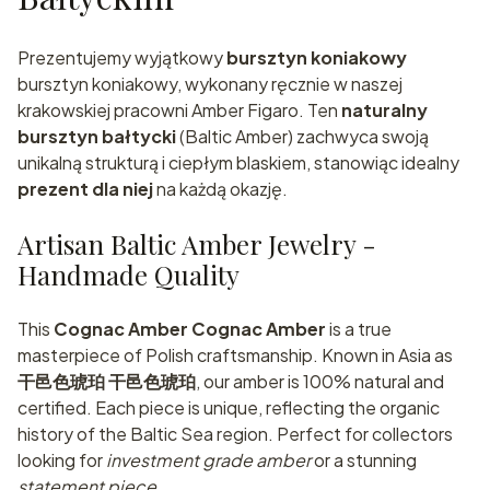
Prezentujemy wyjątkowy
bursztyn koniakowy
bursztyn koniakowy, wykonany ręcznie w naszej
krakowskiej pracowni Amber Figaro. Ten
naturalny
bursztyn bałtycki
(Baltic Amber) zachwyca swoją
unikalną strukturą i ciepłym blaskiem, stanowiąc idealny
prezent dla niej
na każdą okazję.
Artisan Baltic Amber Jewelry -
Handmade Quality
This
Cognac Amber Cognac Amber
is a true
masterpiece of Polish craftsmanship. Known in Asia as
干邑色琥珀 干邑色琥珀
, our amber is 100% natural and
certified. Each piece is unique, reflecting the organic
history of the Baltic Sea region. Perfect for collectors
looking for
investment grade amber
or a stunning
statement piece
.