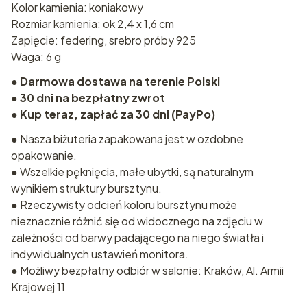
Kolor kamienia: koniakowy
Rozmiar kamienia: ok 2,4 x 1,6 cm
Zapięcie: federing, srebro próby 925
Waga: 6 g
●
Darmowa dostawa na terenie Polski
●
30 dni na bezpłatny zwrot
●
Kup teraz, zapłać za 30 dni (PayPo)
● Nasza biżuteria zapakowana jest w ozdobne
opakowanie.
● Wszelkie pęknięcia, małe ubytki, są naturalnym
wynikiem struktury bursztynu.
● Rzeczywisty odcień koloru bursztynu może
nieznacznie różnić się od widocznego na zdjęciu w
zależności od barwy padającego na niego światła i
indywidualnych ustawień monitora.
● Możliwy bezpłatny odbiór w salonie: Kraków, Al. Armii
Krajowej 11