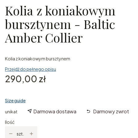
Kolia z koniakowym
bursztynem - Baltic
Amber Collier
Kolia z koniakowym bursztynem
Przejdź do pełnego opisu
Cena
290,00 zł
Size guide
Darmowa dostawa
Darmowy zwrot
unikat
Ilość
szt.