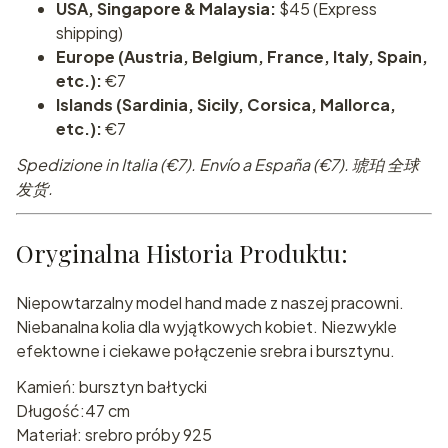
USA, Singapore & Malaysia:
$45 (Express
shipping)
Europe (Austria, Belgium, France, Italy, Spain,
etc.):
€7
Islands (Sardinia, Sicily, Corsica, Mallorca,
etc.):
€7
Spedizione in Italia (€7). Envío a España (€7). 琥珀 全球
发货.
Oryginalna Historia Produktu:
Niepowtarzalny model hand made z naszej pracowni.
Niebanalna kolia dla wyjątkowych kobiet. Niezwykle
efektowne i ciekawe połączenie srebra i bursztynu.
Kamień: bursztyn bałtycki
Długość:47 cm
Materiał: srebro próby 925