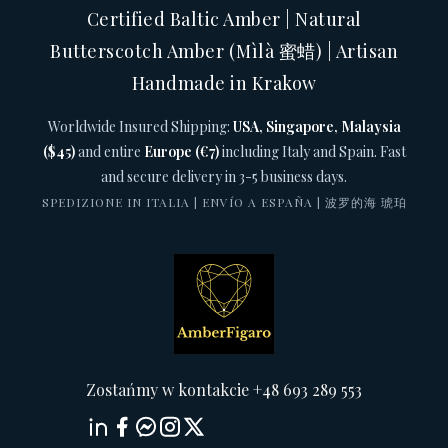
Certified Baltic Amber | Natural
Butterscotch Amber (Mìlà 蜜蜡) | Artisan
Handmade in Krakow
Worldwide Insured Shipping:
USA, Singapore, Malaysia
($45)
and entire
Europe (€7)
including Italy and Spain. Fast
and secure delivery in 3-5 business days.
SPEDIZIONE IN ITALIA | ENVÍO A ESPAÑA | 波罗的海 琥珀
Zostańmy w kontakcie +48 693 289 553