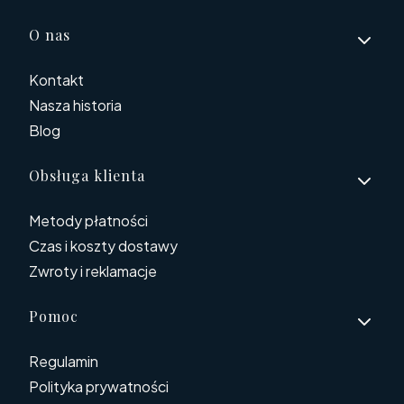
Linki w stopce
O nas
Kontakt
Nasza historia
Blog
Obsługa klienta
Metody płatności
Czas i koszty dostawy
Zwroty i reklamacje
Pomoc
Regulamin
Polityka prywatności