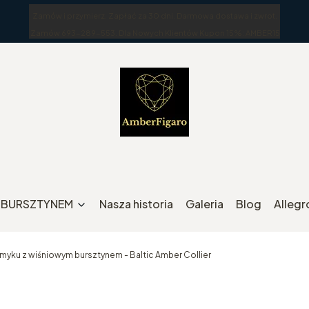
Zamów i przymierz. Zapłać za 30 dni. Darmowa dostawa i zwrot.
Zamów 693-289-553. Dla Nowych Klientów Kupon 15%: AMBER15
Z BURSZTYNEM
Nasza historia
Galeria
Blog
Allegr
emyku z wiśniowym bursztynem - Baltic Amber Collier