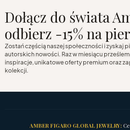
Dołącz do świata Am
odbierz -15% na pi
Zostań częścią naszej społeczności i zyskaj
autorskich nowości. Raz w miesiącu prześle
inspiracje, unikatowe oferty premium oraz 
kolekcji.
AMBER FIGARO GLOBAL JEWELRY:
Cer