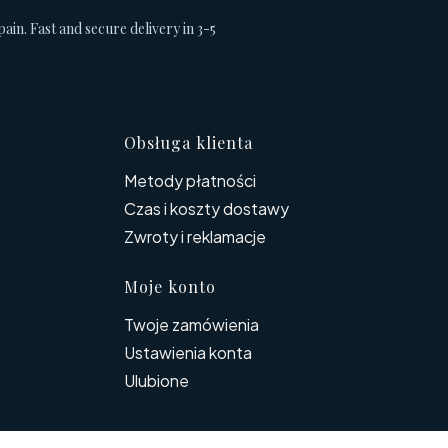
pain. Fast and secure delivery in 3-5
topce
Obsługa klienta
Metody płatności
Czas i koszty dostawy
Zwroty i reklamacje
Moje konto
Twoje zamówienia
Ustawienia konta
Ulubione