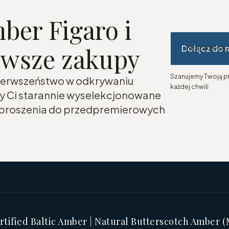
ber Figaro i
erwsze zakupy
Dołącz do 
Twój adres e
Szanujemy Twoją pr
 pierwszeństwo w odkrywaniu
każdej chwili
my Ci starannie wyselekcjonowane
zaproszenia do przedpremierowych
tified Baltic Amber | Natural Butterscotch Amber 