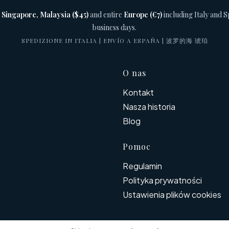
 Singapore, Malaysia ($45)
and entire
Europe (€7)
including Italy and S
business days.
SPEDIZIONE IN ITALIA | ENVÍO A ESPAÑA | 波罗的海 琥珀
Linki w s
O nas
Kontakt
Nasza historia
Blog
Pomoc
Regulamin
Polityka prywatności
Ustawienia plików cookies