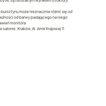
bytki, są naturalnym wynikiem struktury
 bursztynu może nieznacznie różnić się od
leżności od barwy padającego na niego
tawień monitora.
salonie: Kraków, Al. Armii Krajowej 11