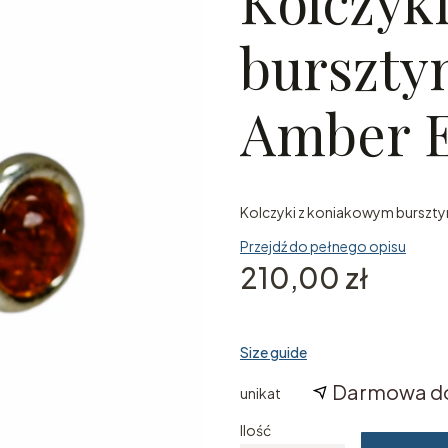
Kolczyk
burszty
Amber E
Kolczyki z koniakowym burszt
Przejdź do pełnego opisu
Cena
210,00 zł
Size guide
Darmowa d
unikat
Ilość