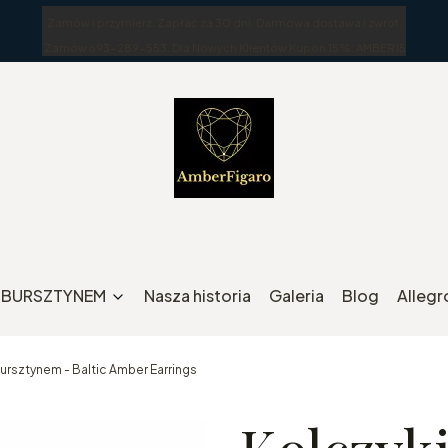
Zamów i przymierz. Zapłać za 30 dni. Darmowa dostawa i zwrot.
Zamów 693-289-553. Dla Nowych Klientów Kupon 15%: AMBER15
Z BURSZTYNEM
Nasza historia
Galeria
Blog
Allegr
rsztynem - Baltic Amber Earrings