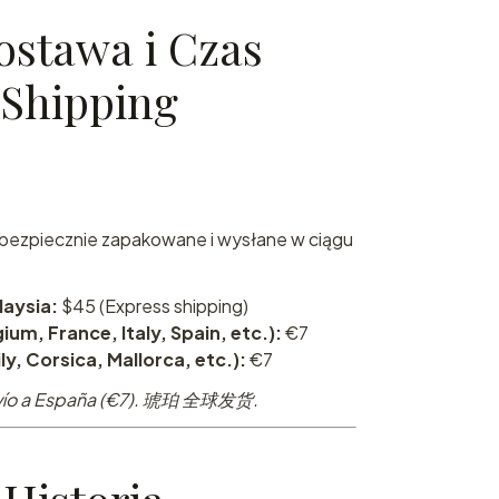
ostawa i Czas
/ Shipping
bezpiecznie zapakowane i wysłane w ciągu
laysia:
$45 (Express shipping)
ium, France, Italy, Spain, etc.):
€7
ily, Corsica, Mallorca, etc.):
€7
 Envío a España (€7). 琥珀 全球发货.