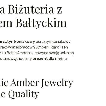
 Biżuteria z
em Bałtyckim
ursztyn koniakowy
bursztyn koniakowy,
krakowskiej pracowni Amber Figaro. Ten
cki
(Baltic Amber) zachwyca swoją unikalną
, stanowiąc idealny
prezent dla niej
na
tic Amber Jewelry
 Quality