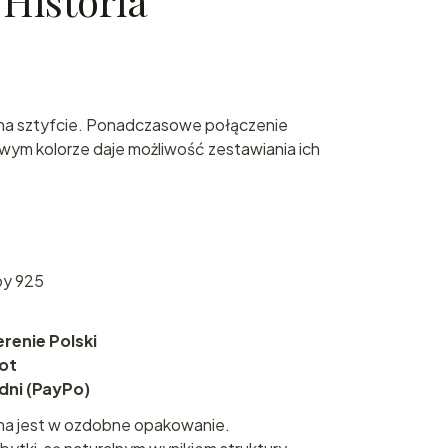
Historia
i na sztyfcie. Ponadczasowe połączenie
owym kolorze daje możliwość zestawiania ich
by 925
enie Polski
rot
 dni (PayPo)
na jest w ozdobne opakowanie.