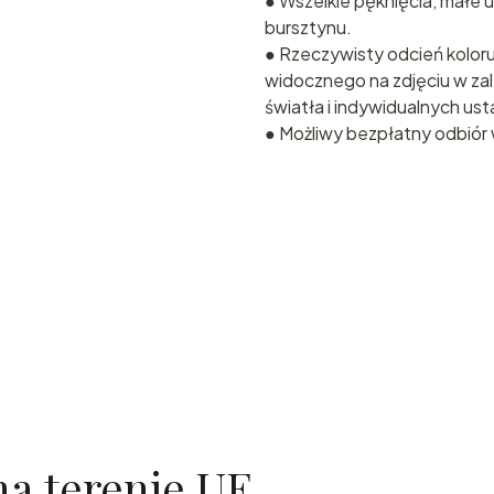
● Wszelkie pęknięcia, małe u
bursztynu.
● Rzeczywisty odcień koloru
widocznego na zdjęciu w za
światła i indywidualnych us
● Możliwy bezpłatny odbiór w 
a terenie UE