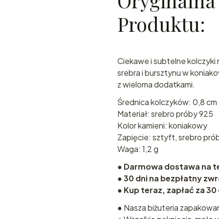
Oryginalna 
Produktu:
Ciekawe i subtelne kolczyk
srebra i bursztynu w koniak
z wieloma dodatkami.
Średnica kolczyków: 0,8 cm
Materiał: srebro próby 925
Kolor kamieni: koniakowy
Zapięcie: sztyft, srebro pró
Waga: 1,2 g
●
Darmowa dostawa na ter
●
30 dni na bezpłatny zw
●
Kup teraz, zapłać za 30
● Nasza biżuteria zapakowa