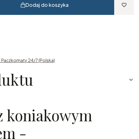
Dodaj do koszyka
t Paczkomaty 24/7 (Polska)
duktu
 z koniakowym
em -