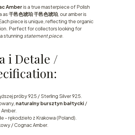
ac Amber
is a true masterpiece of Polish
a as
干邑色琥珀 干邑色琥珀
, our amber is
Each piece is unique, reflecting the organic
ion. Perfect for collectors looking for
 a stunning
statement piece
.
a i Detale /
cification:
ższej próby 925 / Sterling Silver 925.
owany,
naturalny bursztyn bałtycki
/
c Amber.
- rękodzieło z Krakowa (Poland).
kowy / Cognac Amber.