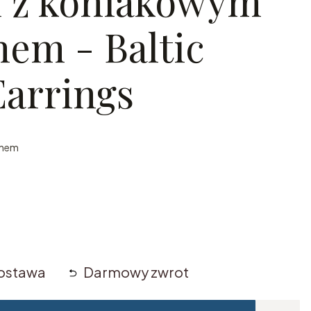
i z koniakowym
nem - Baltic
arrings
ynem
ostawa
Darmowy zwrot