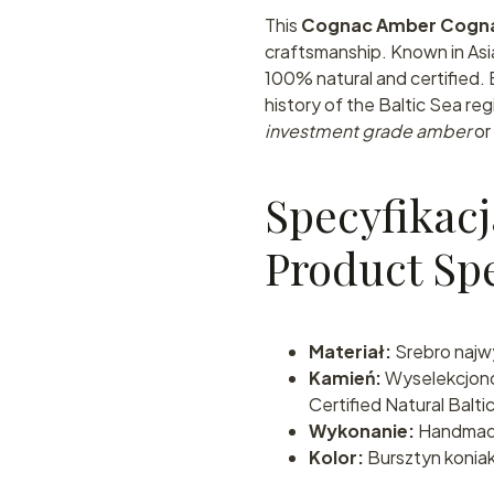
This
Cognac Amber Cogn
craftsmanship. Known in Asi
100% natural and certified. 
history of the Baltic Sea reg
investment grade amber
or
Specyfikacj
Product Spe
Materiał:
Srebro najwy
Kamień:
Wyselekcjon
Certified Natural Balti
Wykonanie:
Handmade 
Kolor:
Bursztyn konia