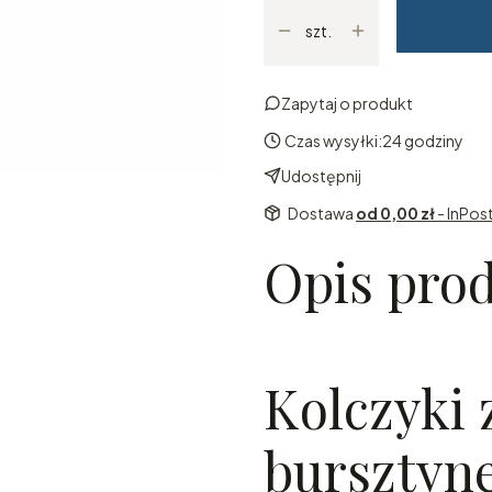
szt.
Zapytaj o produkt
Czas wysyłki:
24 godziny
Udostępnij
Dostawa
od 0,00 zł
- InPos
Opis pro
Kolczyki
bursztyn