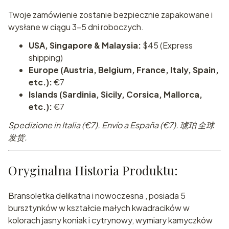
Twoje zamówienie zostanie bezpiecznie zapakowane i
wysłane w ciągu 3-5 dni roboczych.
USA, Singapore & Malaysia:
$45 (Express
shipping)
Europe (Austria, Belgium, France, Italy, Spain,
etc.):
€7
Islands (Sardinia, Sicily, Corsica, Mallorca,
etc.):
€7
Spedizione in Italia (€7). Envío a España (€7). 琥珀 全球
发货.
Oryginalna Historia Produktu:
Bransoletka delikatna i nowoczesna , posiada 5
bursztynków w kształcie małych kwadracików w
kolorach jasny koniak i cytrynowy, wymiary kamyczków