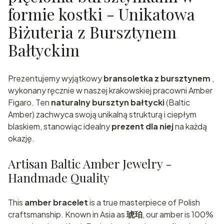
formie kostki - Unikatowa
Biżuteria z Bursztynem
Bałtyckim
Prezentujemy wyjątkowy
bransoletka z bursztynem
,
wykonany ręcznie w naszej krakowskiej pracowni Amber
Figaro. Ten
naturalny bursztyn bałtycki
(Baltic
Amber) zachwyca swoją unikalną strukturą i ciepłym
blaskiem, stanowiąc idealny
prezent dla niej
na każdą
okazję.
Artisan Baltic Amber Jewelry -
Handmade Quality
This
amber bracelet
is a true masterpiece of Polish
craftsmanship. Known in Asia as
琥珀
, our amber is 100%