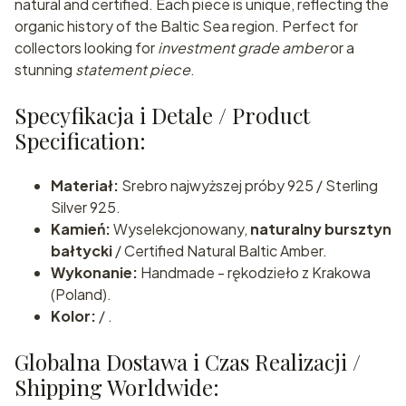
natural and certified. Each piece is unique, reflecting the
organic history of the Baltic Sea region. Perfect for
collectors looking for
investment grade amber
or a
stunning
statement piece
.
Specyfikacja i Detale / Product
Specification:
Materiał:
Srebro najwyższej próby 925 / Sterling
Silver 925.
Kamień:
Wyselekcjonowany,
naturalny bursztyn
bałtycki
/ Certified Natural Baltic Amber.
Wykonanie:
Handmade - rękodzieło z Krakowa
(Poland).
Kolor:
/ .
Globalna Dostawa i Czas Realizacji /
Shipping Worldwide: