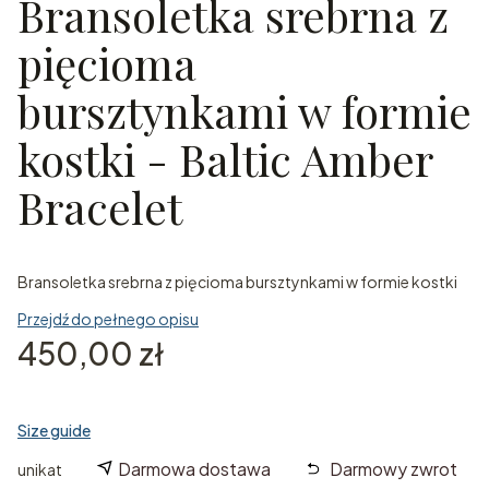
Bransoletka srebrna z
pięcioma
bursztynkami w formie
kostki - Baltic Amber
Bracelet
Bransoletka srebrna z pięcioma bursztynkami w formie kostki
Przejdź do pełnego opisu
Cena
450,00 zł
Size guide
Darmowa dostawa
Darmowy zwrot
unikat