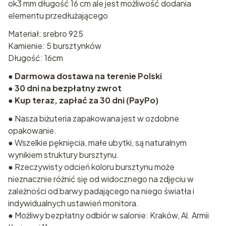
ok3 mm długość 16 cm ale jest możliwość dodania
elementu przedłużającego
Materiał: srebro 925
Kamienie: 5 bursztynków
Długość: 16cm
●
Darmowa dostawa na terenie Polski
●
30 dni na bezpłatny zwrot
●
Kup teraz, zapłać za 30 dni (PayPo)
● Nasza biżuteria zapakowana jest w ozdobne
opakowanie.
● Wszelkie pęknięcia, małe ubytki, są naturalnym
wynikiem struktury bursztynu.
● Rzeczywisty odcień koloru bursztynu może
nieznacznie różnić się od widocznego na zdjęciu w
zależności od barwy padającego na niego światła i
indywidualnych ustawień monitora.
● Możliwy bezpłatny odbiór w salonie: Kraków, Al. Armii