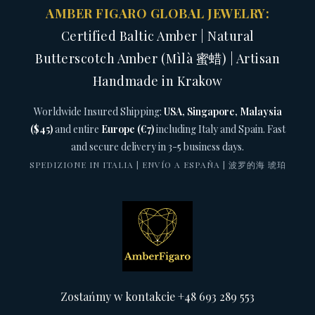
AMBER FIGARO GLOBAL JEWELRY:
Certified Baltic Amber | Natural
Butterscotch Amber (Mìlà 蜜蜡) | Artisan
Handmade in Krakow
Worldwide Insured Shipping:
USA, Singapore, Malaysia
($45)
and entire
Europe (€7)
including Italy and Spain. Fast
and secure delivery in 3-5 business days.
SPEDIZIONE IN ITALIA | ENVÍO A ESPAÑA | 波罗的海 琥珀
Zostańmy w kontakcie +48 693 289 553