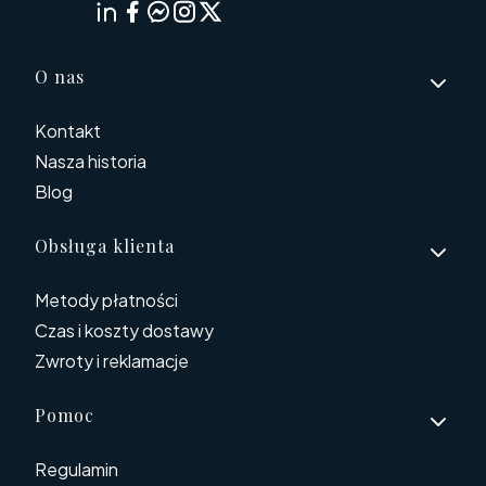
Linki w stopce
O nas
Kontakt
Nasza historia
Blog
Obsługa klienta
Metody płatności
Czas i koszty dostawy
Zwroty i reklamacje
Pomoc
Regulamin