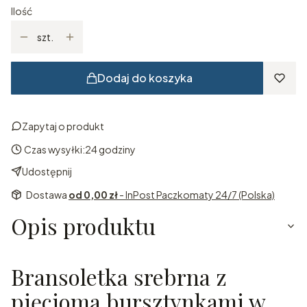
Ilość
szt.
Dodaj do koszyka
Zapytaj o produkt
Czas wysyłki:
24 godziny
Udostępnij
Dostawa
od 0,00 zł
- InPost Paczkomaty 24/7 (Polska)
Opis produktu
Bransoletka srebrna z
pięcioma bursztynkami w